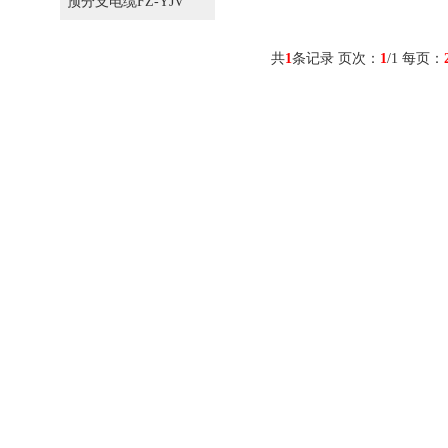
预分支电缆FZ-YJV
共
1
条记录 页次：
1
/1 每页：